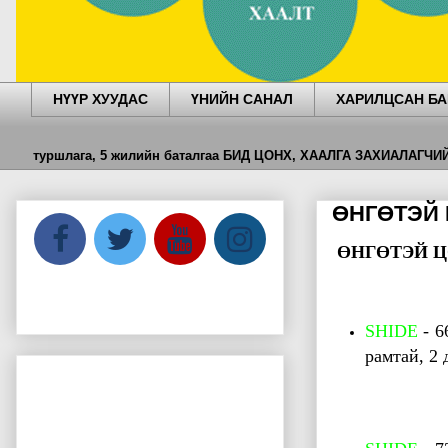
НҮҮР ХУУДАС
ҮНИЙН САНАЛ
ХАРИЛЦСАН БА
ршлага, 5 жилийн баталгаа БИД ЦОНХ, ХААЛГА ЗАХИАЛАГЧИЙН БҮ
ӨНГӨТЭЙ 
ӨНГӨТЭЙ 
SHIDE
- 6
рамтай, 2 