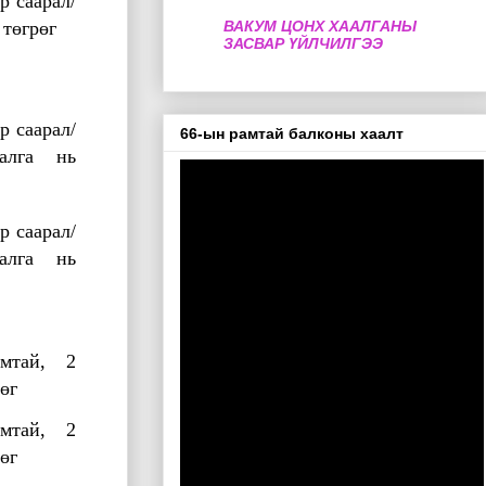
р саарал/
0
төгрөг
ВАКУМ ЦОНХ ХААЛГАНЫ
ЗАСВАР ҮЙЛЧИЛГЭЭ
р саарал/
66-ын рамтай балконы хаалт
алга нь
р саарал/
алга нь
мтай, 2
өг
мтай, 2
өг