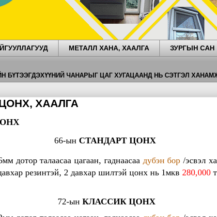
ЙГУУЛЛАГУУД
МЕТАЛЛ ХАНА, ХААЛГА
ЗУРГЫН САН
ТЭЭГДЭХҮҮНИЙ ЧАНАРЫГ ЦАГ ХУГАЦААНД НЬ СЭТГЭЛ ХАНАМЖТАЙ ҮЙ
ЦОНХ, ХААЛГА
ЦОНХ
66-ын
СТАНДАРТ ЦОНХ
6мм дотор талаасаа цагаан, гаднаасаа
дубэн бор
/эсвэл ха
давхар резинтэй, 2 давхар шилтэй цонх нь 1мкв
280,000
т
72-ын
КЛАССИК ЦОНХ