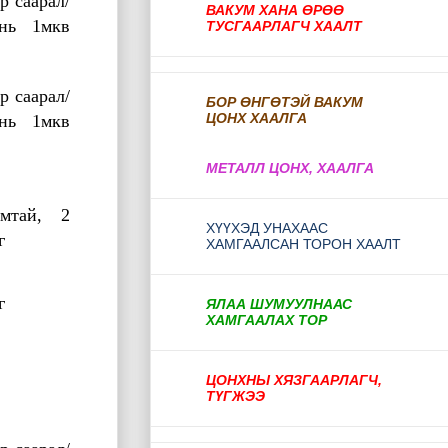
р саарал/
ВАКУМ ХАНА ӨРӨӨ
нь 1мкв
ТУСГААРЛАГЧ ХААЛТ
р саарал/
БОР ӨНГӨТЭЙ ВАКУМ
ЦОНХ ХААЛГА
нь 1мкв
МЕТАЛЛ ЦОНХ, ХААЛГА
мтай, 2
ХҮҮХЭД УНАХААС
г
ХАМГААЛСАН ТОРОН ХААЛТ
г
ЯЛАА ШУМУУЛНААС
ХАМГААЛАХ ТОР
ЦОНХНЫ ХЯЗГААРЛАГЧ,
ТҮГЖЭЭ