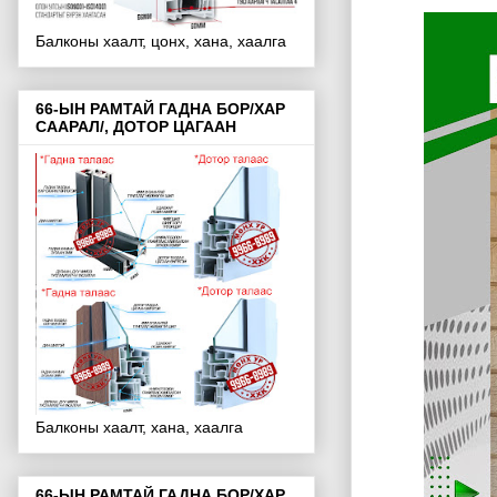
Балконы хаалт, цонх, хана, хаалга
66-ЫН РАМТАЙ ГАДНА БОР/ХАР
СААРАЛ/, ДОТОР ЦАГААН
Балконы хаалт, хана, хаалга
66-ЫН РАМТАЙ ГАДНА БОР/ХАР